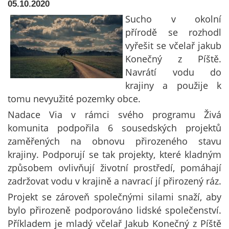
05.10.2020
Sucho v okolní
přírodě se rozhodl
vyřešit se včelař jakub
Konečný z Píště.
Navrátí vodu do
krajiny a použije k
tomu nevyužité pozemky obce.
Nadace Via v rámci svého programu Živá
komunita podpořila 6 sousedských projektů
zaměřených na obnovu přirozeného stavu
krajiny. Podporují se tak projekty, které kladným
způsobem ovlivňují životní prostředí, pomáhají
zadržovat vodu v krajině a navrací jí přirozený ráz.
Projekt se zároveň společnými silami snaží, aby
bylo přirozeně podporováno lidské společenství.
Příkladem je mladý včelař Jakub Konečný z Píště