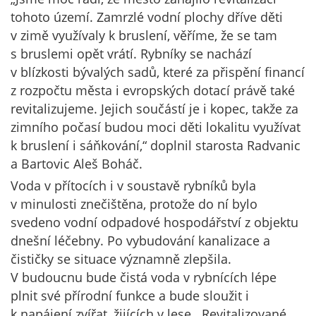
tohoto území. Zamrzlé vodní plochy dříve děti
v zimě využívaly k bruslení, věříme, že se tam
s bruslemi opět vrátí. Rybníky se nachází
v blízkosti bývalých sadů, které za přispění financí
z rozpočtu města i evropských dotací právě také
revitalizujeme. Jejich součástí je i kopec, takže za
zimního počasí budou moci děti lokalitu využívat
k bruslení i sáňkování,“ doplnil starosta Radvanic
a Bartovic Aleš Boháč.
Voda v přítocích i v soustavě rybníků byla
v minulosti znečištěna, protože do ní bylo
svedeno vodní odpadové hospodářství z objektu
dnešní léčebny. Po vybudování kanalizace a
čističky se situace významně zlepšila.
V budoucnu bude čistá voda v rybnících lépe
plnit své přírodní funkce a bude sloužit i
k napájení zvířat, žijících v lese. Revitalizované