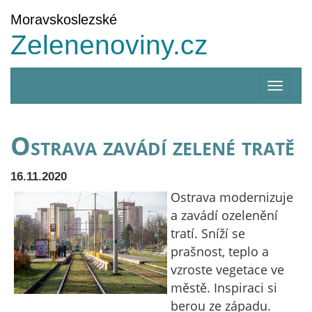
Moravskoslezské
Zelenenoviny.cz
Zobrazi
menu
Ostrava zavádí zelené tratě
16.11.2020
Ostrava modernizuje
a zavádí ozelenění
tratí. Sníží se
prašnost, teplo a
vzroste vegetace ve
městě. Inspiraci si
berou ze západu.