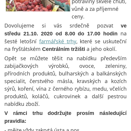
potraviny skvělé chuti,
vůně a za příjemné
ceny.
Dovolujeme si vás srdečně pozvat
ve
na
středu
21.10. 2020
od 8.00 do 17.00 hodin
šesté letošní
farmářské trhy
, které se uskuteční
na fryštátském
a jeho okolí.
Centrálním tržišti
Opět se můžete těšit na nabídku především
zabijačkových výrobků, ovoce, zeleniny,
přírodních produktů, bulharských a balkánských
specialit, čerstvého másla, kravských a kozích
sýrů, koření, vína z černého rybízu, medu, včelích
produktů, koláčů, cukrovinek a další pestrou
nabídku zboží.
V rámci trhu dodržujte prosím následující
pravidla:
- mějte vždy zakrytá ústa a nos