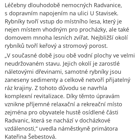
Léčebny dlouhodobě nemocných Radvanice,
s dopravním napojením na ulici U Stavisek.
Rybníky tvoří vstup do místního lesa, který je
nejen místem vhodným pro procházky, ale také
domovem mnoha lesních zvířat. Nejbližší okolí
rybníků tvoří keřový a stromový porost.
„V současné době jsou obě vodní plochy ve velmi
neudržovaném stavu. Jejich okolí je zarostlé
náletovými dřevinami, samotné rybníky jsou
zaneseny sedimenty a celkově netvoří přijatelný
ráz krajiny. Z tohoto důvodu se navrhla
komplexní revitalizace. Díky těmto úpravám
vznikne příjemné relaxační a rekreační místo
zejména pro obyvatele hustě osídlené části
Radvanic, která se nachází v docházkové
vzdálenosti,“ uvedla náměstkyně primátora
Kateřina Šebestová.