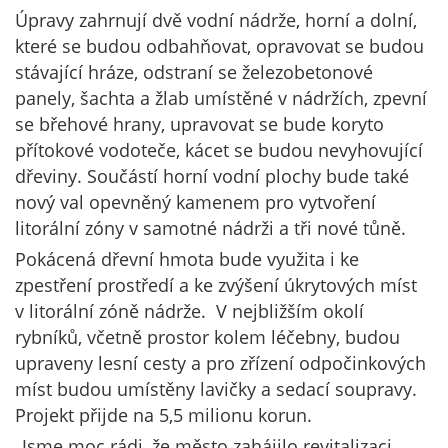
Úpravy zahrnují dvě vodní nádrže, horní a dolní,
které se budou odbahňovat, opravovat se budou
stávající hráze, odstraní se železobetonové
panely, šachta a žlab umístěné v nádržích, zpevní
se břehové hrany, upravovat se bude koryto
přítokové vodoteče, kácet se budou nevyhovující
dřeviny. Součástí horní vodní plochy bude také
nový val opevněný kamenem pro vytvoření
litorální zóny v samotné nádrži a tři nové tůně.
Pokácená dřevní hmota bude využita i ke
zpestření prostředí a ke zvýšení úkrytových míst
v litorální zóně nádrže. V nejbližším okolí
rybníků, včetně prostor kolem léčebny, budou
upraveny lesní cesty a pro zřízení odpočinkových
míst budou umístěny lavičky a sedací soupravy.
Projekt přijde na 5,5 milionu korun.
„Jsme moc rádi, že město zahájilo revitalizaci