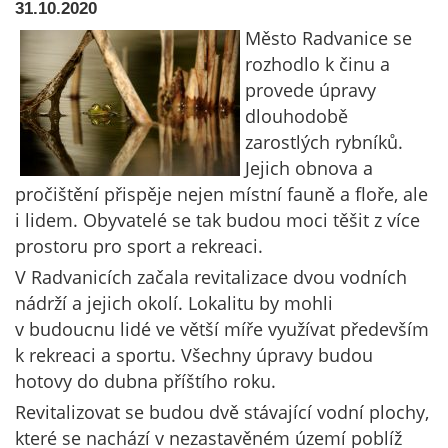
31.10.2020
Město Radvanice se
rozhodlo k činu a
provede úpravy
dlouhodobě
zarostlých rybníků.
Jejich obnova a
pročištění přispěje nejen místní fauně a floře, ale
i lidem. Obyvatelé se tak budou moci těšit z více
prostoru pro sport a rekreaci.
V Radvanicích začala revitalizace dvou vodních
nádrží a jejich okolí. Lokalitu by mohli
v budoucnu lidé ve větší míře využívat především
k rekreaci a sportu. Všechny úpravy budou
hotovy do dubna příštího roku.
Revitalizovat se budou dvě stávající vodní plochy,
které se nachází v nezastavěném území poblíž