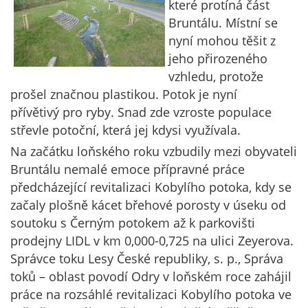
které protíná část
Bruntálu. Místní se
nyní mohou těšit z
jeho přirozeného
vzhledu, protože
prošel značnou plastikou. Potok je nyní
přívětivý pro ryby. Snad zde vzroste populace
střevle potoční, která jej kdysi využívala.
Na začátku loňského roku vzbudily mezi obyvateli
Bruntálu nemalé emoce přípravné práce
předcházející revitalizaci Kobylího potoka, kdy se
začaly plošně kácet břehové porosty v úseku od
soutoku s Černým potokem až k parkovišti
prodejny LIDL v km 0,000-0,725 na ulici Zeyerova.
Správce toku Lesy České republiky, s. p., Správa
toků – oblast povodí Odry v loňském roce zahájil
práce na rozsáhlé revitalizaci Kobylího potoka ve