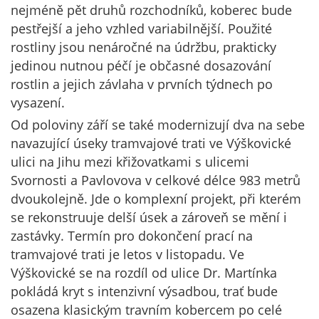
nejméně pět druhů rozchodníků, koberec bude
pestřejší a jeho vzhled variabilnější. Použité
rostliny jsou nenáročné na údržbu, prakticky
jedinou nutnou péčí je občasné dosazování
rostlin a jejich závlaha v prvních týdnech po
vysazení.
Od poloviny září se také modernizují dva na sebe
navazující úseky tramvajové trati ve Výškovické
ulici na Jihu mezi křižovatkami s ulicemi
Svornosti a Pavlovova v celkové délce 983 metrů
dvoukolejně. Jde o komplexní projekt, při kterém
se rekonstruuje delší úsek a zároveň se mění i
zastávky. Termín pro dokončení prací na
tramvajové trati je letos v listopadu. Ve
Výškovické se na rozdíl od ulice Dr. Martínka
pokládá kryt s intenzivní výsadbou, trať bude
osazena klasickým travním kobercem po celé