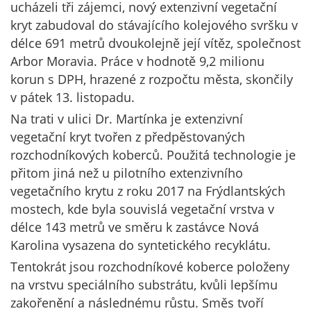
ucházeli tři zájemci, nový extenzivní vegetační
kryt zabudoval do stávajícího kolejového svršku v
délce 691 metrů dvoukolejně její vítěz, společnost
Arbor Moravia. Práce v hodnotě 9,2 milionu
korun s DPH, hrazené z rozpočtu města, skončily
v pátek 13. listopadu.
Na trati v ulici Dr. Martínka je extenzivní
vegetační kryt tvořen z předpěstovaných
rozchodníkových koberců. Použitá technologie je
přitom jiná než u pilotního extenzivního
vegetačního krytu z roku 2017 na Frýdlantských
mostech, kde byla souvislá vegetační vrstva v
délce 143 metrů ve směru k zastávce Nová
Karolina vysazena do syntetického recyklátu.
Tentokrát jsou rozchodníkové koberce položeny
na vrstvu speciálního substrátu, kvůli lepšímu
zakořenění a následnému růstu. Směs tvoří