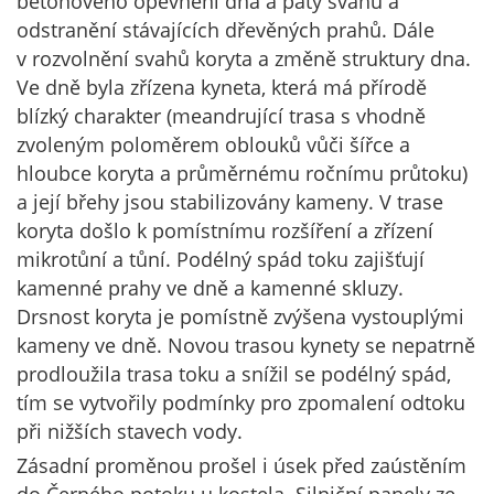
betonového opevnění dna a paty svahů a
odstranění stávajících dřevěných prahů. Dále
v rozvolnění svahů koryta a změně struktury dna.
Ve dně byla zřízena kyneta, která má přírodě
blízký charakter (meandrující trasa s vhodně
zvoleným poloměrem oblouků vůči šířce a
hloubce koryta a průměrnému ročnímu průtoku)
a její břehy jsou stabilizovány kameny. V trase
koryta došlo k pomístnímu rozšíření a zřízení
mikrotůní a tůní. Podélný spád toku zajišťují
kamenné prahy ve dně a kamenné skluzy.
Drsnost koryta je pomístně zvýšena vystouplými
kameny ve dně. Novou trasou kynety se nepatrně
prodloužila trasa toku a snížil se podélný spád,
tím se vytvořily podmínky pro zpomalení odtoku
při nižších stavech vody.
Zásadní proměnou prošel i úsek před zaústěním