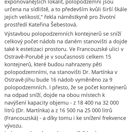
exponovanějších lokalit, polopodzemní jsou
určena na sídliště, a to především kvůli širší škále
jejich velikostí," řekla náměstkyně pro životní
prostředí Kateřina Šebestová.
Výstavbou polopodzemních kontejnerů se sníží
celkový počet nádob na daném stanovišti a dojde
také k estetizaci prostoru. Ve Francouzské ulici v
Ostravě-Porubě je v současnosti celkem 15
kontejnerů, které budou nahrazeny pěti
polopodzemními, na stanovišti Dr. Martínka v
Ostravě-Jihu bude 16 nádob vyměněno za 9
polopodzemních. I přesto, že se počet kontejnerů
na odpad sníží, dojde na obou místech k
navýšení kapacity objemu - z 18 400 na 32 000
litrů (Dr. Martínka) a z 16 500 na 25 000 litrů
(Francouzská) - a díky tomu i ke snížení frekvence
vývozu.