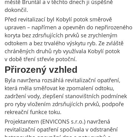
městě Bruntál a v těchto dnech ji úspěšně
dokončil.
Před revitalizací byl Kobylí potok směrově
upraven – napřímen a opevněn do nepřirozeného
koryta bez zdrsňujících prvků se zrychleným
odtokem a bez trvalého výskytu ryb. Ze zvláště
chráněných druhů ryb využívala Kobylí potok
v době tření střevle potoční.
Přirozený vzhled
Byla navržena rozsáhlá revitalizační opatření,
která měla směřovat ke zpomalení odtoku,
zadržení vody, zlepšení stanovištních podmínek
pro ryby vložením zdrsňujících prvků, podpoře
rekreační funkce toku.
Projektantem (ENVICONS s.r.o.) navržená
revitalizační opatření spočívala v odstranění