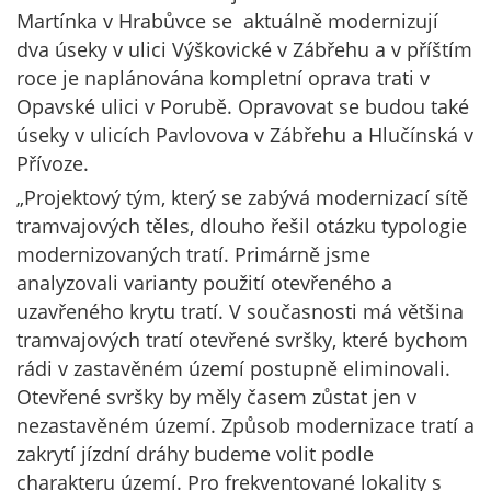
Martínka v Hrabůvce se aktuálně modernizují
dva úseky v ulici Výškovické v Zábřehu a v příštím
roce je naplánována kompletní oprava trati v
Opavské ulici v Porubě. Opravovat se budou také
úseky v ulicích Pavlovova v Zábřehu a Hlučínská v
Přívoze.
„Projektový tým, který se zabývá modernizací sítě
tramvajových těles, dlouho řešil otázku typologie
modernizovaných tratí. Primárně jsme
analyzovali varianty použití otevřeného a
uzavřeného krytu tratí. V současnosti má většina
tramvajových tratí otevřené svršky, které bychom
rádi v zastavěném území postupně eliminovali.
Otevřené svršky by měly časem zůstat jen v
nezastavěném území. Způsob modernizace tratí a
zakrytí jízdní dráhy budeme volit podle
charakteru území. Pro frekventované lokality s