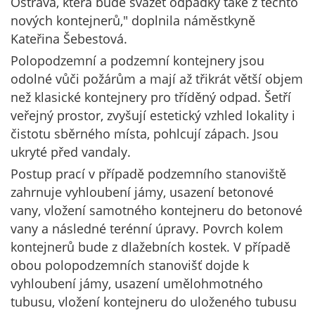
Ostrava, která bude svážet odpadky také z těchto
nových kontejnerů," doplnila náměstkyně
Kateřina Šebestová.
Polopodzemní a podzemní kontejnery jsou
odolné vůči požárům a mají až třikrát větší objem
než klasické kontejnery pro tříděný odpad. Šetří
veřejný prostor, zvyšují estetický vzhled lokality i
čistotu sběrného místa, pohlcují zápach. Jsou
ukryté před vandaly.
Postup prací v případě podzemního stanoviště
zahrnuje vyhloubení jámy, usazení betonové
vany, vložení samotného kontejneru do betonové
vany a následné terénní úpravy. Povrch kolem
kontejnerů bude z dlažebních kostek. V případě
obou polopodzemních stanovišť dojde k
vyhloubení jámy, usazení umělohmotného
tubusu, vložení kontejneru do uloženého tubusu