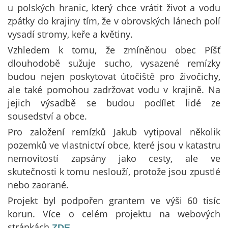
u polských hranic, který chce vrátit život a vodu
zpátky do krajiny tím, že v obrovských lánech polí
vysadí stromy, keře a květiny.
Vzhledem k tomu, že zmíněnou obec Píšť
dlouhodobě sužuje sucho, vysazené remízky
budou nejen poskytovat útočiště pro živočichy,
ale také pomohou zadržovat vodu v krajině. Na
jejich výsadbě se budou podílet lidé ze
sousedství a obce.
Pro založení remízků Jakub vytipoval několik
pozemků ve vlastnictví obce, které jsou v katastru
nemovitostí zapsány jako cesty, ale ve
skutečnosti k tomu neslouží, protože jsou zpustlé
nebo zaorané.
Projekt byl podpořen grantem ve výši 60 tisíc
korun. Více o celém projektu na webových
stránkách
.
ZDE