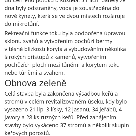
do Černého potoku u kostela. Silniční panely ze
dna byly odstraněny, voda je soustředěna do
nové kynety, která se ve dvou místech rozšiřuje
do mikrotůní.
Rekreační funkce toku byla podpořena úpravou
sklonu svahů a vytvořením pochůzí bermy
v těsné blízkosti koryta a vybudováním několika
širokých přístupů z kamenů, vytvořením
pochůzích ploch mezi tůněmi a korytem toku
nebo tůněmi a svahem.
Obnova zeleně
Celá stavba byla zakončena výsadbou keřů a
stromů v celém revitalizovaném úseku, kdy bylo
vysazeno 21 lip, 3 lísky, 12 jasanů, 34 jeřábů, 4
javory a 28 ks různých keřů. Před zahájením
stavby bylo vykáceno 37 stromů a několik skupin
keřových porostů.