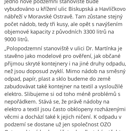
Jedno nové podzemní stanoviště bude
vybudováno u křížení ulic Biskupská a Havlíčkovo
nábřeží v Moravské Ostravě. Tam zůstane stejný
počet nádob, tedy tři kusy, ale opět s navýšením
objemové kapacity z původních 3300 litrů na
9000 litrů.
„Polopodzemní stanoviště v ulici Dr. Martínka je
stavěno jako modelové pro ověření, jak občané
přijmou skryté kontejnery i na jiné druhy odpadu,
než jsou doposud zvyklí. Mimo nádob na směsný
odpad, papír, plast a sklo budeme do země
zabudovávat také kontejner na textil a vysloužilé
elektro. Slibujeme si od toho méně problémů s
nepořádkem. Stává se, že právě nádoby na
elektro a textil jsou často obklopeny rozházenými
věcmi a dochází také k jejich ničení. K odpadu v
podzemí se dostane už jen společnost OZO