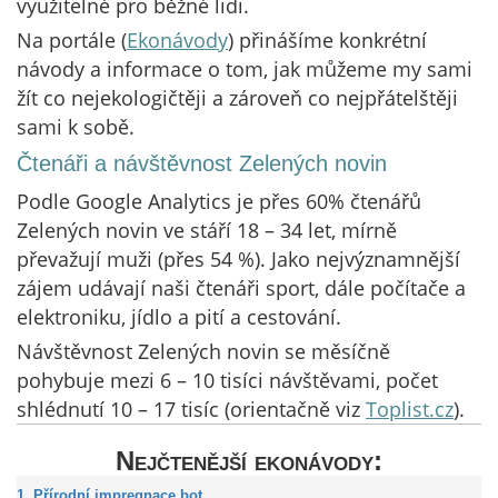
využitelné pro běžné lidi.
Na portále (
Ekonávody
) přinášíme konkrétní
návody a informace o tom, jak můžeme my sami
žít co nejekologičtěji a zároveň co nejpřátelštěji
sami k sobě.
Čtenáři a návštěvnost Zelených novin
Podle Google Analytics je přes 60% čtenářů
Zelených novin ve stáří 18 – 34 let, mírně
převažují muži (přes 54 %). Jako nejvýznamnější
zájem udávají naši čtenáři sport, dále počítače a
elektroniku, jídlo a pití a cestování.
Návštěvnost Zelených novin se měsíčně
pohybuje mezi 6 – 10 tisíci návštěvami, počet
shlédnutí 10 – 17 tisíc (orientačně viz
Toplist.cz
).
Nejčtenější ekonávody:
1. Přírodní impregnace bot