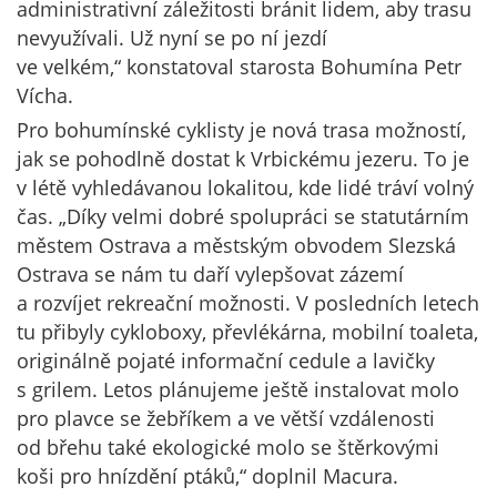
administrativní záležitosti bránit lidem, aby trasu
nevyužívali. Už nyní se po ní jezdí
ve velkém,“ konstatoval starosta Bohumína Petr
Vícha.
Pro bohumínské cyklisty je nová trasa možností,
jak se pohodlně dostat k Vrbickému jezeru. To je
v létě vyhledávanou lokalitou, kde lidé tráví volný
čas. „Díky velmi dobré spolupráci se statutárním
městem Ostrava a městským obvodem Slezská
Ostrava se nám tu daří vylepšovat zázemí
a rozvíjet rekreační možnosti. V posledních letech
tu přibyly cykloboxy, převlékárna, mobilní toaleta,
originálně pojaté informační cedule a lavičky
s grilem. Letos plánujeme ještě instalovat molo
pro plavce se žebříkem a ve větší vzdálenosti
od břehu také ekologické molo se štěrkovými
koši pro hnízdění ptáků,“ doplnil Macura.