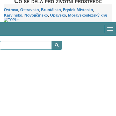
Co se dělá pro životní prostředí:
Ostrava
,
Ostravsko
,
Bruntálsko
,
Frýdek-Místecko
,
Karvinsko
,
Novojičínsko
,
Opavsko
,
Moravskoslezský kraj
Zob
me