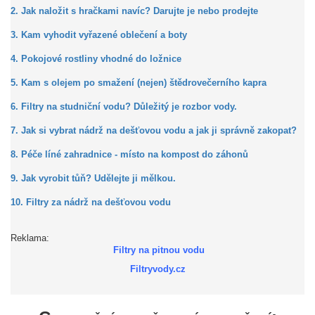
2. Jak naložit s hračkami navíc? Darujte je nebo prodejte
3. Kam vyhodit vyřazené oblečení a boty
4. Pokojové rostliny vhodné do ložnice
5. Kam s olejem po smažení (nejen) štědrovečerního kapra
6. Filtry na studniční vodu? Důležitý je rozbor vody.
7. Jak si vybrat nádrž na dešťovou vodu a jak ji správně zakopat?
8. Péče líné zahradnice - místo na kompost do záhonů
9. Jak vyrobit tůň? Udělejte ji mělkou.
10. Filtry za nádrž na dešťovou vodu
Reklama:
Filtry na pitnou vodu
Filtryvody.cz