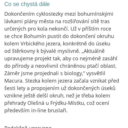
Co se chystá dále
Dokončením cyklostezky mezi bohumínskými
lávkami plány města na rozšiřování sítě tras
určených pro kola nekončí. Už v příštím roce
se chce Bohumín pustit do dokončení okruhu
kolem Vrbického jezera, konkrétně do úseku
od štěrkovny k bývalé myslivně. „Aktuálně
upravujeme projekt tak, aby co nejméně zasáhl
do přírody a neovlivnil chráněnou ptačí oblast.
Záměr jsme projednali s biology,“ vysvětlil
Macura. Stezka kolem jezera začala vznikat před
šesti lety a propojením už dokončených úseků
vznikne ještě delší okruh, než je třeba kolem
přehrady Olešná u Frýdku-Místku, což ocení
především in-line bruslaři.