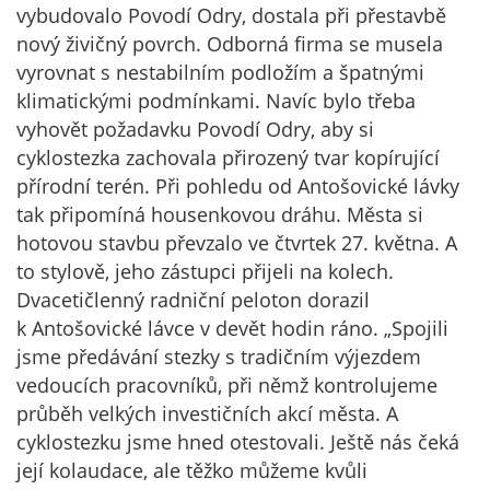
vybudovalo Povodí Odry, dostala při přestavbě
nový živičný povrch. Odborná firma se musela
vyrovnat s nestabilním podložím a špatnými
klimatickými podmínkami. Navíc bylo třeba
vyhovět požadavku Povodí Odry, aby si
cyklostezka zachovala přirozený tvar kopírující
přírodní terén. Při pohledu od Antošovické lávky
tak připomíná housenkovou dráhu. Města si
hotovou stavbu převzalo ve čtvrtek 27. května. A
to stylově, jeho zástupci přijeli na kolech.
Dvacetičlenný radniční peloton dorazil
k Antošovické lávce v devět hodin ráno. „Spojili
jsme předávání stezky s tradičním výjezdem
vedoucích pracovníků, při němž kontrolujeme
průběh velkých investičních akcí města. A
cyklostezku jsme hned otestovali. Ještě nás čeká
její kolaudace, ale těžko můžeme kvůli