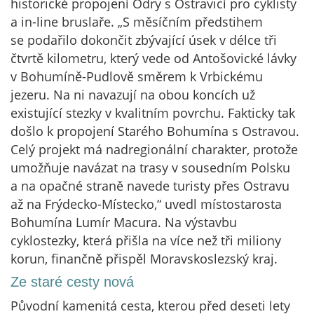
historické propojení Odry s Ostravicí pro cyklisty
a in-line bruslaře. „S měsíčním předstihem
se podařilo dokončit zbývající úsek v délce tři
čtvrtě kilometru, který vede od Antošovické lávky
v Bohumíně-Pudlově směrem k Vrbickému
jezeru. Na ni navazují na obou koncích už
existující stezky v kvalitním povrchu. Fakticky tak
došlo k propojení Starého Bohumína s Ostravou.
Celý projekt má nadregionální charakter, protože
umožňuje navázat na trasy v sousedním Polsku
a na opačné straně navede turisty přes Ostravu
až na Frýdecko-Místecko,“ uvedl místostarosta
Bohumína Lumír Macura. Na výstavbu
cyklostezky, která přišla na více než tři miliony
korun, finančně přispěl Moravskoslezský kraj.
Ze staré cesty nová
Původní kamenitá cesta, kterou před deseti lety