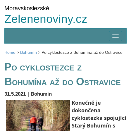
Moravskoslezské
Zelenenoviny.cz
Zobrazi
menu
Home
>
Bohumín
>
Po cyklostezce z Bohumína až do Ostravice
Po cyklostezce z
Bohumína až do Ostravice
|
31.5.2021
Bohumín
Konečně je
dokončena
cyklostezka spojující
Starý Bohumín s