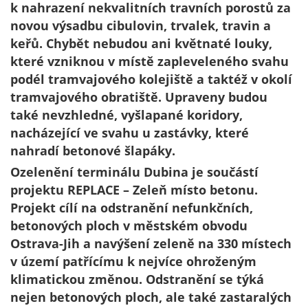
k nahrazení nekvalitních travních porostů za
novou výsadbu cibulovin, trvalek, travin a
keřů. Chybět nebudou ani květnaté louky,
které vzniknou v místě zapleveleného svahu
podél tramvajového kolejiště a taktéž v okolí
tramvajového obratiště. Upraveny budou
také nevzhledné, vyšlapané koridory,
nacházející ve svahu u zastávky, které
nahradí betonové šlapáky.
Ozelenění terminálu Dubina je součástí
projektu REPLACE – Zeleň místo betonu.
Projekt cílí na odstranění nefunkčních,
betonových ploch v městském obvodu
Ostrava-Jih a navýšení zeleně na 330 místech
v území patřícímu k nejvíce ohroženým
klimatickou změnou. Odstranění se týká
nejen betonových ploch, ale také zastaralých