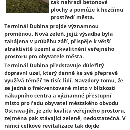
tak nahradí betonové
plochy a pomůže k hezčímu
prostředí města.
Terminál Dubina projde významnou
proměnou. Nová zeleň, jejíž výsadba byla
zahájena v průběhu září, přispěje k větší
atraktivitě území a zkvalitnění veřejného
prostoru pro obyvatele města.
Terminál Dubina představuje důležitý
dopravní uzel, který denně ke své přepravě
využívá téměř 16 tisíc lidí. Navzdory tomu, že
se jedná o frekventované místo v blízkosti
nákupního centra a významné přestupní
místo pro řadu obyvatel městského obvodu
Ostrava-Jih, je zde kvalita veřejného prostoru,
zejména pak stávající zeleně, nedostatečná. V
rámci celkové revitalizace tak dojde