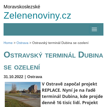
Moravskoslezské
Zelenenoviny.cz
Zobrazi
menu
Home
>
Ostrava
>
Ostravský terminál Dubina se ozelení
Ostravský terminál Dubina
se ozelení
|
31.10.2022
Ostrava
V Ostravě započal projekt
REPLACE. Nyní je na řadě
terminál Dubina, kde projde
denně 16 tisíc lidí. Projekt