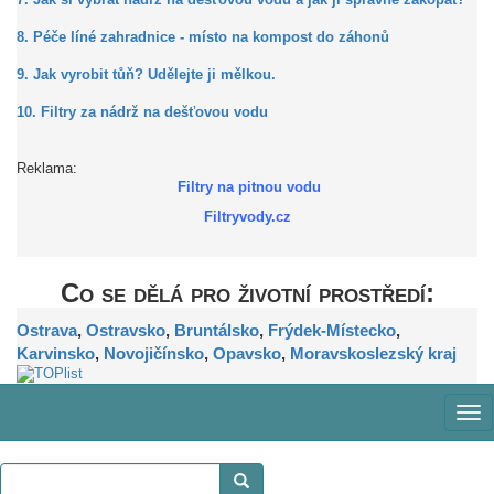
7. Jak si vybrat nádrž na dešťovou vodu a jak ji správně zakopat?
8. Péče líné zahradnice - místo na kompost do záhonů
9. Jak vyrobit tůň? Udělejte ji mělkou.
10. Filtry za nádrž na dešťovou vodu
Reklama:
Filtry na pitnou vodu
Filtryvody.cz
Co se dělá pro životní prostředí:
Ostrava
,
Ostravsko
,
Bruntálsko
,
Frýdek-Místecko
,
Karvinsko
,
Novojičínsko
,
Opavsko
,
Moravskoslezský kraj
Zob
me