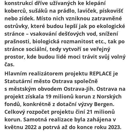
konstrukcí dříve užívaných ke klepání
koberců, sušáků na prádlo, laviček, pískovišť
nebo zídek. Místo nich vzniknou zatravněné
ostrůvky, které budou lepší jak po ekologické
stránce – vsakování dešťových vod, snížení
prašnosti, biologická rozmanitost etc., tak po
stránce sociální, tedy vytvoří se veřejný
prostor, kde budou lidé moci trávit svůj volný
čas.
Hlavním realizátorem projektu REPLACE je
Statutární město Ostrava společně
s městským obvodem Ostrava-Jih. Ostrava na
projekt získala 19 milionů korun z Norských
fondů, konkrétně z dotační výzvy Bergen.
Celkový rozpočet projektu činí 21 milionů
korun. Samotná realizace byla zahájena v
květnu 2022 a potrvá až do konce roku 2023.