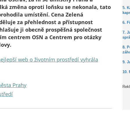
lká změna oproti loňsku se nekonala, tato
5. 
kap
 prohodila umístění. Cena Zelená
ěluje za přehlednost a přístupnost
6. F
yhlašuje ji obecně prospěšná společnost
7. J
ačním centrem OSN a Centrem pro otázky
spr
lovy.
8. P
záh
jlepší web o životním prostředí vyhrála
9. J
10. 
města Prahy
Rek
středí