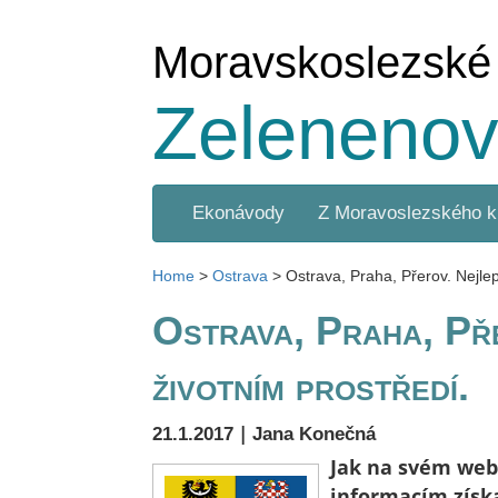
Moravskoslezské
Zelenenov
Ekonávody
Z Moravoslezského k
Home
>
Ostrava
>
Ostrava, Praha, Přerov. Nejlep
Ostrava, Praha, Př
životním prostředí.
|
21.1.2017
Jana Konečná
Jak na svém webu
informacím získa