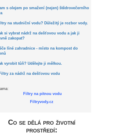
Kam s olejem po smažení (nejen) štědrovečerního
ra
iltry na studniční vodu? Důležitý je rozbor vody.
ak si vybrat nádrž na dešťovou vodu a jak ji
ávně zakopat?
éče líné zahradnice - místo na kompost do
onů
ak vyrobit tůň? Udělejte ji mělkou.
Filtry za nádrž na dešťovou vodu
lama:
Filtry na pitnou vodu
Filtryvody.cz
Co se dělá pro životní
prostředí: