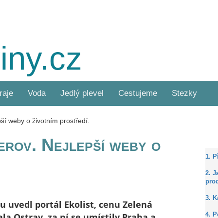
iny.cz
raje
Voda
Jedlý plevel
Cestujeme
Stezky
ší weby o životním prostředí.
erov. Nejlepší weby o
1. 
2. J
prod
3. 
 uvedl portál Ekolist, cenu Zelená
la Ostrav, za ní se umístily Praha a
4. P