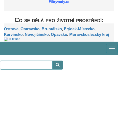
Filtryvody.cz
Co se dělá pro životní prostředí:
Ostrava
,
Ostravsko
,
Bruntálsko
,
Frýdek-Místecko
,
Karvinsko
,
Novojičínsko
,
Opavsko
,
Moravskoslezský kraj
Zob
me