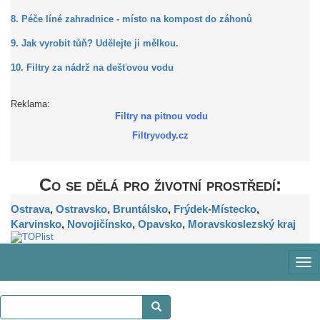
8. Péče líné zahradnice - místo na kompost do záhonů
9. Jak vyrobit tůň? Udělejte ji mělkou.
10. Filtry za nádrž na dešťovou vodu
Reklama:
Filtry na pitnou vodu
Filtryvody.cz
Co se dělá pro životní prostředí:
Ostrava
,
Ostravsko
,
Bruntálsko
,
Frýdek-Místecko
,
Karvinsko
,
Novojičínsko
,
Opavsko
,
Moravskoslezský kraj
Zob
me