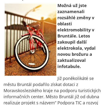
Možná už jste
zaznamenali
rozsáhlé změny v
oblasti
elektromobility v
Bruntále. Letos
zakoupil další
elektrokola, vydal
novou brožuru a
zaktualizoval
infotabule.
Již poněkolikáté se
městu Bruntál podařilo získat dotaci z
Moravskoslezského kraje na podporu turistických
informačních center. Město Bruntál již od dubna
realizuje projekt s názvem“ Podpora TIC a rozvoj