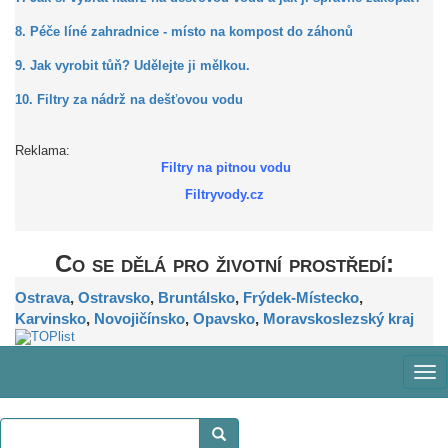
8. Péče líné zahradnice - místo na kompost do záhonů
9. Jak vyrobit tůň? Udělejte ji mělkou.
10. Filtry za nádrž na dešťovou vodu
Reklama:
Filtry na pitnou vodu
Filtryvody.cz
Co se dělá pro životní prostředí:
Ostrava
,
Ostravsko
,
Bruntálsko
,
Frýdek-Místecko
,
Karvinsko
,
Novojičínsko
,
Opavsko
,
Moravskoslezský kraj
Zob
me