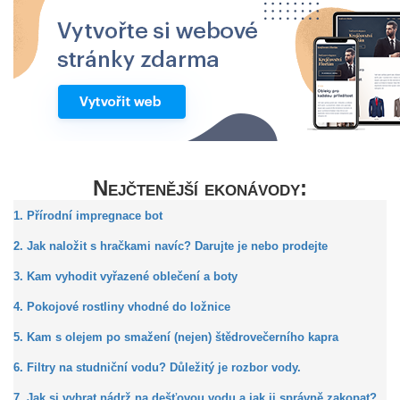
Nejčtenější ekonávody:
1. Přírodní impregnace bot
2. Jak naložit s hračkami navíc? Darujte je nebo prodejte
3. Kam vyhodit vyřazené oblečení a boty
4. Pokojové rostliny vhodné do ložnice
5. Kam s olejem po smažení (nejen) štědrovečerního kapra
6. Filtry na studniční vodu? Důležitý je rozbor vody.
7. Jak si vybrat nádrž na dešťovou vodu a jak ji správně zakopat?