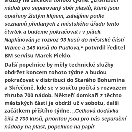
„
Distribuci
nádob pro separovaný sběr plastů, které jsou
opatřeny žlutým klipem, zahájíme podle
seznamů předaných z městského úřadu
tento
čtvrtek a budeme pokračovat i v pátek.
Naplánován je rozvoz 93 kusů do městské částí
potvrdil ředitel
Vrbice a 149 kusů do Pudlova,“
BM servisu Marek Pieklo.
Další popelnice by měly technické služby
obdržet koncem tohoto týdne a budou
pokračovat v distribuci do Starého Bohumína
a Skřečoně, kde se v součtu počítá s rozvozem
zhruba 700 nádob. Někteří domkaři z těchto
městských částí je obdrží už v sobotu, další
začátkem příštího týdne.
„
Celková dodávka
čítá 2 700 kusů, prioritou jsou pro nás separační
nádoby na plast, popelnice na papír