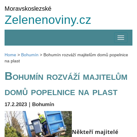
Moravskoslezské
Zelenenoviny.cz
Zobrazi
menu
Home
>
Bohumín
>
Bohumín rozváží majitelům domů popelnice
na plast
Bohumín rozváží majitelům
domů popelnice na plast
|
17.2.2023
Bohumín
Někteří majitelé