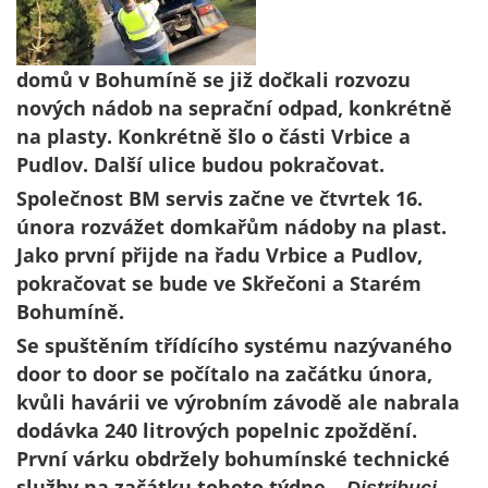
domů v Bohumíně se již dočkali rozvozu
nových nádob na seprační odpad, konkrétně
na plasty. Konkrétně šlo o části Vrbice a
Pudlov. Další ulice budou pokračovat.
Společnost BM servis začne ve čtvrtek 16.
února rozvážet domkařům nádoby na plast.
Jako první přijde na řadu Vrbice a Pudlov,
pokračovat se bude ve Skřečoni a Starém
Bohumíně.
Se spuštěním třídícího systému nazývaného
door to door se počítalo na začátku února,
kvůli havárii ve výrobním závodě ale nabrala
dodávka 240 litrových popelnic zpoždění.
První várku obdržely bohumínské technické
služby na začátku tohoto týdne.